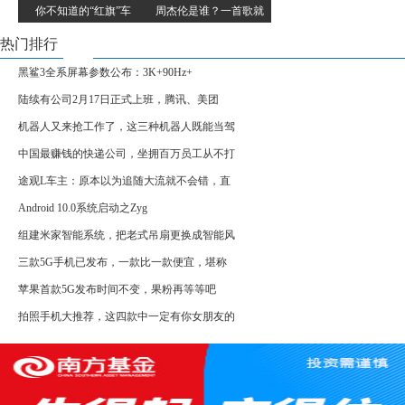
你不知道的“红旗”车
周杰伦是谁？一首歌就
热门排行
黑鲨3全系屏幕参数公布：3K+90Hz+
陆续有公司2月17日正式上班，腾讯、美团
机器人又来抢工作了，这三种机器人既能当驾
中国最赚钱的快递公司，坐拥百万员工从不打
途观L车主：原本以为追随大流就不会错，直
Android 10.0系统启动之Zyg
组建米家智能系统，把老式吊扇更换成智能风
三款5G手机已发布，一款比一款便宜，堪称
苹果首款5G发布时间不变，果粉再等等吧
拍照手机大推荐，这四款中一定有你女朋友的