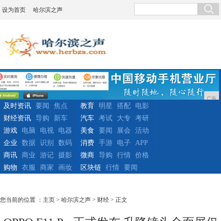
设为首页
哈尔滨之声
广告
及时资讯
要闻
焦点
教育
明星
搭配
电影
财经资讯
导购
新车
汽车
考试
大专
考研
游戏
电脑
电视
电器
美食
要闻
展会
活动
企业
数据
识别
数码
消费
手游
电子
APP
商讯
商业
游记
摄影
微商
导购
行情
价格
购物
衣服
商家
画妆
区块链
行情
要闻
您当前的位置 ：
主页
>
哈尔滨之声
>
财经
> 正文