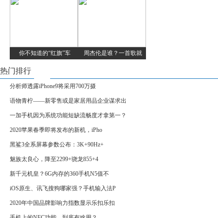
你不知道的“红旗”车
周杰伦是谁？一首歌就
热门排行
分析师透露iPhone9将采用700万摄
语物青柠——新零售或是家居用品企业谋求出
一加手机因为系统功能短缺流畅度才拿第一？
2020苹果春季即将发布的新机，iPho
黑鲨3全系屏幕参数公布：3K+90Hz+
魅族太良心，降至2299+骁龙855+4
新千元机皇？6G内存的360手机N5值不
iOS原生、讯飞搜狗哪家强？手机输入法P
2020年中国品牌影响力指数显示乐扣乐扣
手机上的NFC功能，到底有啥用？