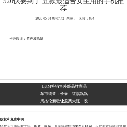
520快要到了 五款最适合女生用的手机推
荐
2020-05-31 08:07:42
来源：
阅读：834
推荐阅读：
超声波除螨
H&M将销售外部品牌商品
车市调查：长春，红旗飘飘
周杰伦新歌让股票大涨！发
版权和免责申明
哈尔滨之声所有文字、图片、视频、音频等资料均来自互联网，不代表本站赞同其观