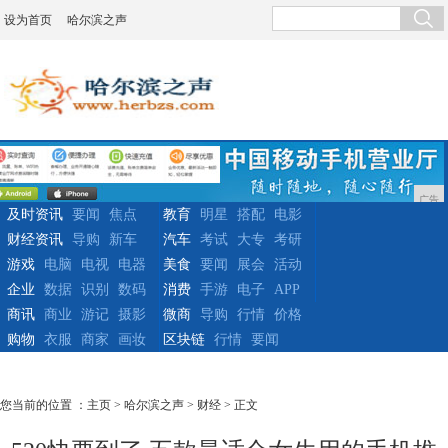
设为首页
哈尔滨之声
广告
及时资讯
要闻
焦点
教育
明星
搭配
电影
财经资讯
导购
新车
汽车
考试
大专
考研
游戏
电脑
电视
电器
美食
要闻
展会
活动
企业
数据
识别
数码
消费
手游
电子
APP
商讯
商业
游记
摄影
微商
导购
行情
价格
购物
衣服
商家
画妆
区块链
行情
要闻
您当前的位置 ：
主页
>
哈尔滨之声
>
财经
> 正文