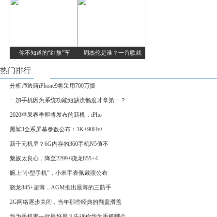
你不知道的“红旗”车
周杰伦是谁？一首歌就
热门排行
分析师透露iPhone9将采用700万摄
一加手机因为系统功能短缺流畅度才拿第一？
2020苹果春季即将发布的新机，iPho
黑鲨3全系屏幕参数公布：3K+90Hz+
新千元机皇？6G内存的360手机N5值不
魅族太良心，降至2299+骁龙855+4
腕上“小型手机”，小米手表佩戴照公布
骁龙845+超薄，AGM推出最薄的三防手
2G网络逐步关闭，当年那些经典的翻盖滑盖
华为手机哪一款最好用？告诉你华为手机哪个