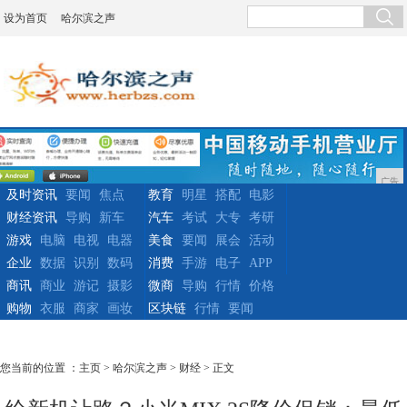
设为首页
哈尔滨之声
广告
及时资讯
要闻
焦点
教育
明星
搭配
电影
财经资讯
导购
新车
汽车
考试
大专
考研
游戏
电脑
电视
电器
美食
要闻
展会
活动
企业
数据
识别
数码
消费
手游
电子
APP
商讯
商业
游记
摄影
微商
导购
行情
价格
购物
衣服
商家
画妆
区块链
行情
要闻
您当前的位置 ：
主页
>
哈尔滨之声
>
财经
> 正文