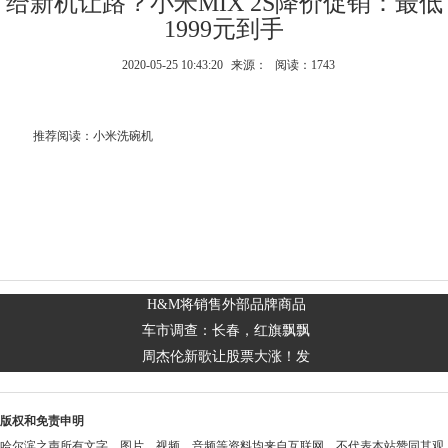
给新机让路？小米MIX 2S降价促销：最低
1999元到手
2020-05-25 10:43:20
来源：
阅读：1743
推荐阅读：
小米洗碗机
H&M将销售外部品牌商品
车市调查：长春，红旗飘飘
周杰伦新歌让股票大涨！发
版权和免责申明
哈尔滨之声所有文字、图片、视频、音频等资料均来自互联网，不代表本站赞同其观