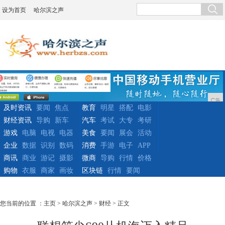
设为首页
哈尔滨之声
广告
及时资讯
要闻
焦点
教育
明星
搭配
电影
财经资讯
导购
新车
汽车
考试
大专
考研
游戏
电脑
电视
电器
美食
要闻
展会
活动
企业
数据
识别
数码
消费
手游
电子
APP
商讯
商业
游记
摄影
微商
导购
行情
价格
购物
衣服
商家
画妆
区块链
行情
要闻
您当前的位置 ：
主页
>
哈尔滨之声
>
财经
> 正文