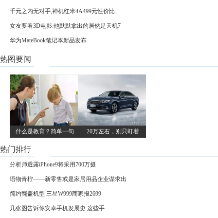
千元之内无对手,神机红米4A499元性价比
女友要看3D电影:他默默拿出的居然是天机7
华为MateBook笔记本新品发布
热图要闻
什么是教育？简单一句
20万左右，别只盯着
热门排行
分析师透露iPhone9将采用700万摄
语物青柠——新零售或是家居用品企业谋求出
简约翻盖机型 三星W999商家报2699
几张图告诉你安卓手机发展史 这些手