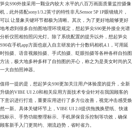
笋尖S90外接采用一颗业内较大 水平的八百万画面质量监控摄像
机，此外搭配sony1/3.2英寸的特性非凡Sensor 5P 1P眼镜镜片，
可以 让显象关键环节都极为清晰。其次，为了更好地能够更好
地考虑到很多自拍图地理环境规定，想起笋尖S90更外接全光谱
分析仪照相拍照闪光灯。除了系统配置的提升以外，想起笋尖
S90在手机app方面也嵌入自主研发的十分数码相机4.1，可用延
时拍摄、语音视频拍摄、手式拍摄、眨眼拍摄等各种各样自拍图
方法，极大地多种多样了自拍图的开心，称之为是美女时尚的又
一大自拍照神器。
值得一提的是，想起笋尖S90更加关注用户体验度的提升，全新
升级的VIBE UI 2.0和相关应用方面技术专业针对在我国顾客的
下意识进行打造，重要应用进行了多方位改善，视觉冲击感受焕
然一新。具体关键环节上，VIBE UI 2.0提供拖拽换壁纸、快速
找标示、手势功能整理标示、手机屏保音乐控制等功效，确保
顾客新手入门更简约、潮流趋势，省时省力。