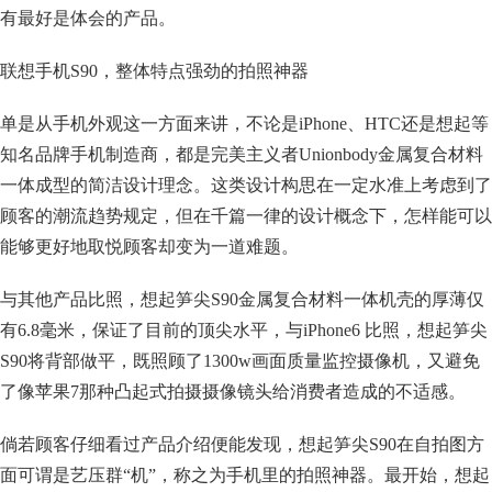
有最好是体会的产品。
联想手机S90，整体特点强劲的拍照神器
单是从手机外观这一方面来讲，不论是iPhone、HTC还是想起等
知名品牌手机制造商，都是完美主义者Unionbody金属复合材料
一体成型的简洁设计理念。这类设计构思在一定水准上考虑到了
顾客的潮流趋势规定，但在千篇一律的设计概念下，怎样能可以
能够更好地取悦顾客却变为一道难题。
与其他产品比照，想起笋尖S90金属复合材料一体机壳的厚薄仅
有6.8毫米，保证了目前的顶尖水平，与iPhone6 比照，想起笋尖
S90将背部做平，既照顾了1300w画面质量监控摄像机，又避免
了像苹果7那种凸起式拍摄摄像镜头给消费者造成的不适感。
倘若顾客仔细看过产品介绍便能发现，想起笋尖S90在自拍图方
面可谓是艺压群“机”，称之为手机里的拍照神器。最开始，想起