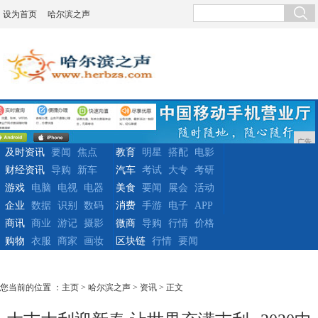
设为首页
哈尔滨之声
广告
及时资讯
要闻
焦点
教育
明星
搭配
电影
财经资讯
导购
新车
汽车
考试
大专
考研
游戏
电脑
电视
电器
美食
要闻
展会
活动
企业
数据
识别
数码
消费
手游
电子
APP
商讯
商业
游记
摄影
微商
导购
行情
价格
购物
衣服
商家
画妆
区块链
行情
要闻
您当前的位置 ：
主页
>
哈尔滨之声
>
资讯
> 正文