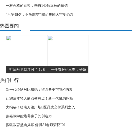
一杯合格的豆浆，来自140颗豆粒的臻选
“只争朝夕，不负韶华” 陕药集团天宁制药喜
热图要闻
打底裤早就过时了！现
一件衣服穿三季，省钱
热门排行
新一代悦纳对比威驰：谁具备更“年轻”的素
让90后年轻人痛点变爽点！新一代悦纳叫板
大揭秘！哈南万达广场E区品质交付系列之入
萤嘉教学能培养孩子的创造力
搜狐教育盛典揭幕 儒博AI老师荣获“20