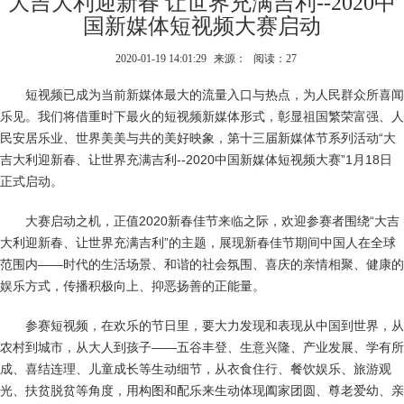
大吉大利迎新春 让世界充满吉利--2020中
国新媒体短视频大赛启动
2020-01-19 14:01:29
来源：
阅读：27
短视频已成为当前新媒体最大的流量入口与热点，为人民群众所喜闻
乐见。我们将借重时下最火的短视频新媒体形式，彰显祖国繁荣富强、人
民安居乐业、世界美美与共的美好映象，第十三届新媒体节系列活动“大
吉大利迎新春、让世界充满吉利--2020中国新媒体短视频大赛”1月18日
正式启动。
大赛启动之机，正值2020新春佳节来临之际，欢迎参赛者围绕“大吉
大利迎新春、让世界充满吉利”的主题，展现新春佳节期间中国人在全球
范围内——时代的生活场景、和谐的社会氛围、喜庆的亲情相聚、健康的
娱乐方式，传播积极向上、抑恶扬善的正能量。
参赛短视频，在欢乐的节日里，要大力发现和表现从中国到世界，从
农村到城市，从大人到孩子——五谷丰登、生意兴隆、产业发展、学有所
成、喜结连理、儿童成长等生动细节，从衣食住行、餐饮娱乐、旅游观
光、扶贫脱贫等角度，用构图和配乐来生动体现阖家团圆、尊老爱幼、亲