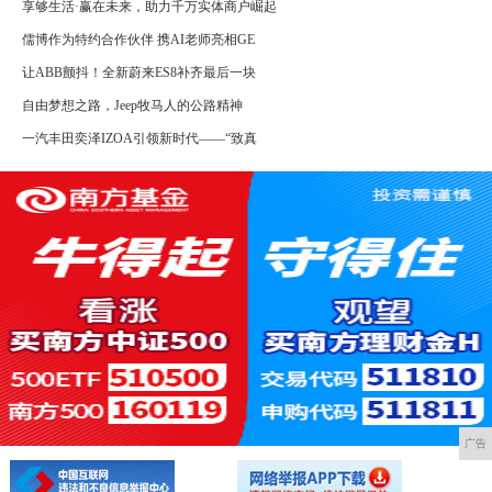
享够生活·赢在未来，助力千万实体商户崛起
儒博作为特约合作伙伴 携AI老师亮相GE
让ABB颤抖！全新蔚来ES8补齐最后一块
自由梦想之路，Jeep牧马人的公路精神
一汽丰田奕泽IZOA引领新时代——“致真
广告