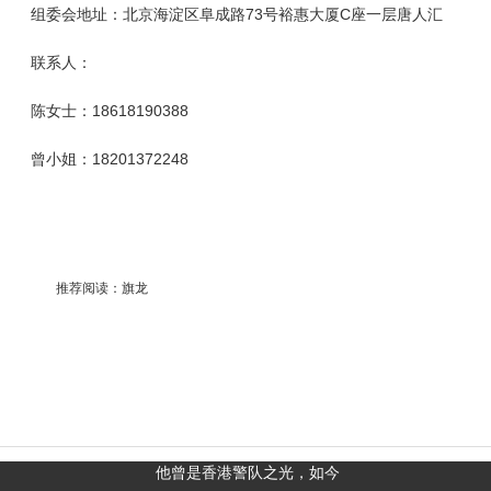
组委会地址：北京海淀区阜成路73号裕惠大厦C座一层唐人汇
联系人：
陈女士：18618190388
曾小姐：18201372248
推荐阅读：
旗龙
他曾是香港警队之光，如今