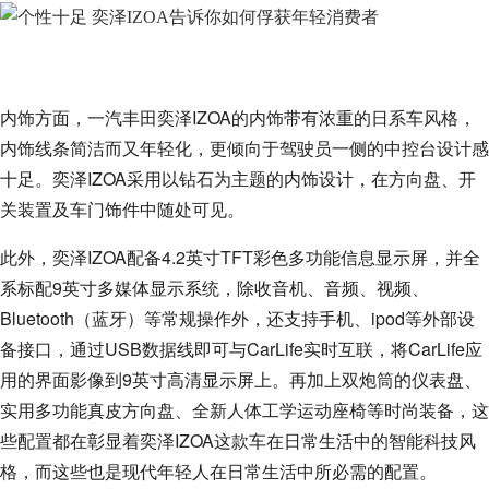
内饰方面，一汽丰田奕泽IZOA的内饰带有浓重的日系车风格，
内饰线条简洁而又年轻化，更倾向于驾驶员一侧的中控台设计感
十足。奕泽IZOA采用以钻石为主题的内饰设计，在方向盘、开
关装置及车门饰件中随处可见。
此外，奕泽IZOA配备4.2英寸TFT彩色多功能信息显示屏，并全
系标配9英寸多媒体显示系统，除收音机、音频、视频、
Bluetooth（蓝牙）等常规操作外，还支持手机、ipod等外部设
备接口，通过USB数据线即可与CarLife实时互联，将CarLife应
用的界面影像到9英寸高清显示屏上。再加上双炮筒的仪表盘、
实用多功能真皮方向盘、全新人体工学运动座椅等时尚装备，这
些配置都在彰显着奕泽IZOA这款车在日常生活中的智能科技风
格，而这些也是现代年轻人在日常生活中所必需的配置。