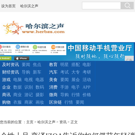
设为首页
哈尔滨之声
广告
及时资讯
要闻
焦点
教育
明星
搭配
电影
财经资讯
导购
新车
汽车
考试
大专
考研
游戏
电脑
电视
电器
美食
要闻
展会
活动
企业
数据
识别
数码
消费
手游
电子
APP
商讯
商业
游记
摄影
微商
导购
行情
价格
购物
衣服
商家
画妆
区块链
行情
要闻
您当前的位置 ：
主页
>
哈尔滨之声
>
资讯
> 正文