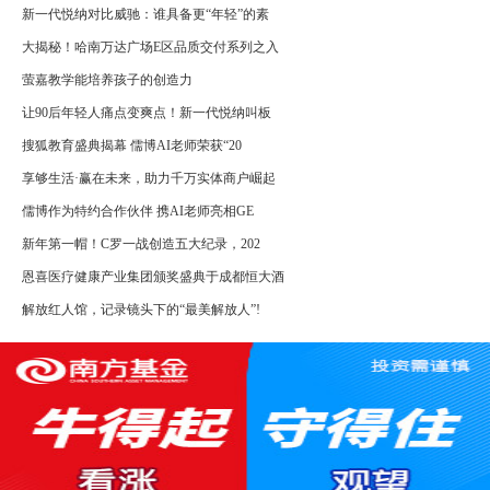
新一代悦纳对比威驰：谁具备更“年轻”的素
大揭秘！哈南万达广场E区品质交付系列之入
萤嘉教学能培养孩子的创造力
让90后年轻人痛点变爽点！新一代悦纳叫板
搜狐教育盛典揭幕 儒博AI老师荣获“20
享够生活·赢在未来，助力千万实体商户崛起
儒博作为特约合作伙伴 携AI老师亮相GE
新年第一帽！C罗一战创造五大纪录，202
恩喜医疗健康产业集团颁奖盛典于成都恒大酒
解放红人馆，记录镜头下的“最美解放人”!