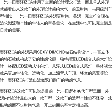
一汽丰田奕泽IZOA使用了全新的设计理念打造，而且单从外形
就能看出来这款车的外形设计简约大气，前卫时尚，与同级别车
型相比，一汽丰田奕泽IZOA外观更时尚、美观，完全符合现在
追求潮流和个性的年轻人的审美需求，在生活中也可以完全满足
日常的需要。
奕泽IZOA的外观采用SEXY DIMOND钻石结构设计，丰富立体
的钻石棱线构成了它的性感轮廓，独特耀翼LED组合式前大灯设
计，搭配LED流动式转向灯、悬浮式LED组合式尾灯，整体视觉
效果更加年轻化、运动化。加上溜背式车顶、镂空的尾翼等设
计，奕泽IZOA打造出近似双门跑车的动感气息。
奕泽IZOA这款车可以说是目前一汽丰田所有换代车型里面，外
观内饰设计最出众的一款车型，这款车的造型个性但不怪异，炫
酷动感而不失时尚气质，开上街回头率肯定相当高。