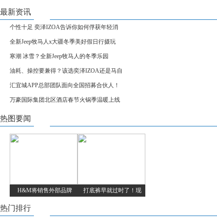
最新资讯
个性十足 奕泽IZOA告诉你如何俘获年轻消
全新Jeep牧马人x大疆冬季美好假日行摄玩
寒潮 冰雪？全新Jeep牧马人的冬季乐园
油耗、操控要兼得？该选奕泽IZOA还是马自
汇宜城APP总部团队面向全国招募合伙人！
万豪国际集团北区酒店春节火锅季温暖上线
热图要闻
H&M将销售外部品牌
打底裤早就过时了！现
热门排行