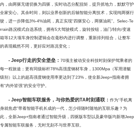
内，由两驱无缝切换为四驱，实时动态分配扭矩，提升抓地力，默默守护
全家安心。其余时间，则以业界创新的后轴智能分离技术，实现纯两驱行
驶，进一步降低3%-4%油耗，真正实现“四驱安心，两驱油耗”。Selec-Te
rrain路况模式自选系统，拥有5大驾驶模式，旋转按钮，油门/转向/变速
箱等12大项车身控制逻辑会在毫秒内进行调整，重新排列组合，让整车
的表现截然不同，更好应对路况变化；
- Jeep行走的安全堡垒：
70项主被动安全科技时刻保护驾乘者的
每一程旅途；更有同级标杆78%高强度钢材车身，1300Mpa（军用潜艇
级别）以上的超高强度钢使用率更达到了23%，使全新Jeep+指南者拥
有“内外皆强”的安全守护。
- Jeep智能车联服务，与你热爱的TA时刻通联：
作为“手机离
身就焦虑”带着智能手机长成的一代，怎少得随时随地的互联乐趣？为
此，全新Jeep+指南者通过智能升级，四驱版车型以及豪华版均新增Jeep
专属智能车联服务，无时无刻不与世界互联。