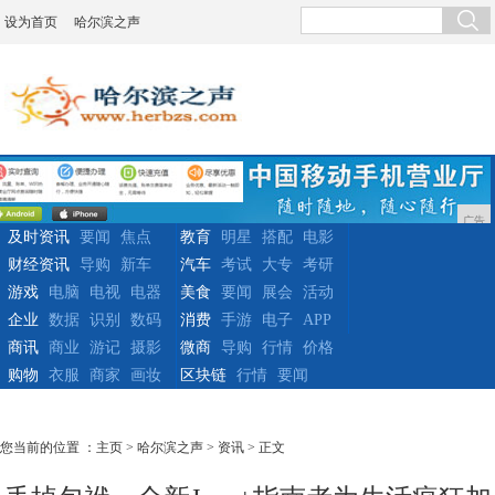
设为首页
哈尔滨之声
广告
及时资讯
要闻
焦点
教育
明星
搭配
电影
财经资讯
导购
新车
汽车
考试
大专
考研
游戏
电脑
电视
电器
美食
要闻
展会
活动
企业
数据
识别
数码
消费
手游
电子
APP
商讯
商业
游记
摄影
微商
导购
行情
价格
购物
衣服
商家
画妆
区块链
行情
要闻
您当前的位置 ：
主页
>
哈尔滨之声
>
资讯
> 正文