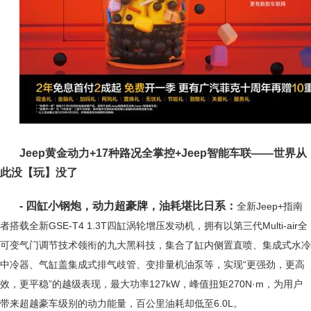
Jeep黄金动力+17种路况全掌控+Jeep智能车联——世界从
此没【玩】没了
- 四缸小钢炮，动力超豪牌，油耗堪比日系：
全新Jeep+指南
者搭载全新GSE-T4 1.3T四缸涡轮增压发动机，拥有以第三代Multi-air全
可变气门调节技术领衔的九大黑科技，集合了缸内侧置直喷、集成式水冷
中冷器、气缸盖集成式排气歧管、变排量机油泵等，实现“更强劲，更高
效，更平稳”的越级表现，最大功率127kW，峰值扭矩270N·m，为用户
带来超越豪车级别的动力能量，百公里油耗却低至6.0L。