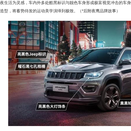
夜生活为灵感，车内外多处酷黑标识与靓色车身形成极富视觉冲击的车身
造型，将蓄势待发的运动美学演绎到极致。（*后附夜鹰品牌故事）