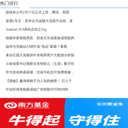
热门排行
陆续有公司2月17日正式上班，腾讯、美团
途观L车主：原本以为追随大流就不会错，直
Android 10.0系统启动之Zyg
组建米家智能系统，把老式吊扇更换成智能风
如何为宅秘试AI师打造“有品”家庭？看看
来自亿级大卖家的中东电商用户大数据分析报
云南省委书记视察京东智联云（玉溪）数字经
华为宣布两条新规：过保手机也可免费维修，
【揭秘】趣淘易购不为人知的秘密！ 日入千
中信环境美能膜成就广州西朗30万吨MBR