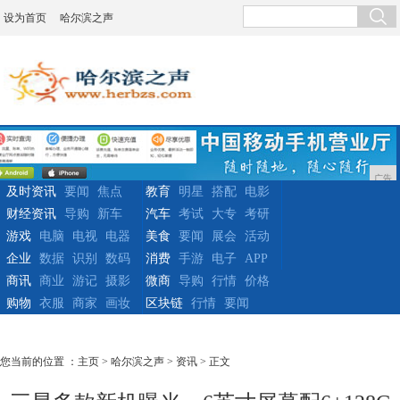
设为首页
哈尔滨之声
广告
及时资讯
要闻
焦点
教育
明星
搭配
电影
财经资讯
导购
新车
汽车
考试
大专
考研
游戏
电脑
电视
电器
美食
要闻
展会
活动
企业
数据
识别
数码
消费
手游
电子
APP
商讯
商业
游记
摄影
微商
导购
行情
价格
购物
衣服
商家
画妆
区块链
行情
要闻
您当前的位置 ：
主页
>
哈尔滨之声
>
资讯
> 正文