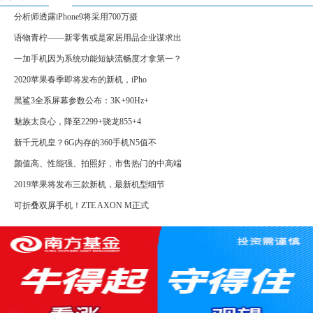
分析师透露iPhone9将采用700万摄
语物青柠——新零售或是家居用品企业谋求出
一加手机因为系统功能短缺流畅度才拿第一？
2020苹果春季即将发布的新机，iPho
黑鲨3全系屏幕参数公布：3K+90Hz+
魅族太良心，降至2299+骁龙855+4
新千元机皇？6G内存的360手机N5值不
颜值高、性能强、拍照好，市售热门的中高端
2019苹果将发布三款新机，最新机型细节
可折叠双屏手机！ZTE AXON M正式