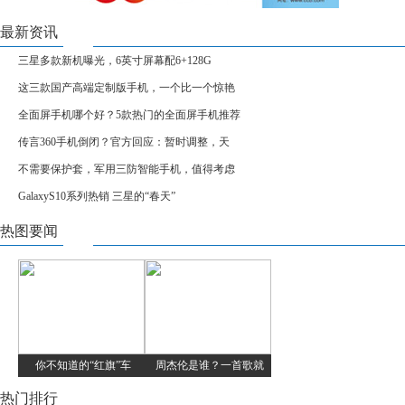
最新资讯
三星多款新机曝光，6英寸屏幕配6+128G
这三款国产高端定制版手机，一个比一个惊艳
全面屏手机哪个好？5款热门的全面屏手机推荐
传言360手机倒闭？官方回应：暂时调整，天
不需要保护套，军用三防智能手机，值得考虑
GalaxyS10系列热销 三星的“春天”
热图要闻
你不知道的“红旗”车
周杰伦是谁？一首歌就
热门排行