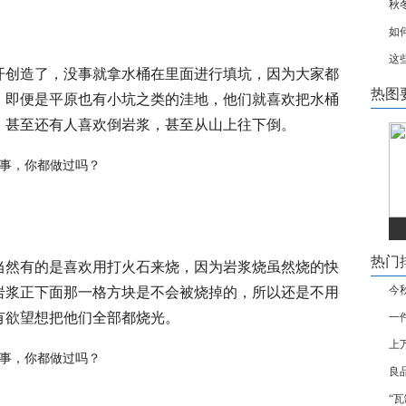
秋
如
这
开创造了，没事就拿水桶在里面进行填坑，因为大家都
热图
，即便是平原也有小坑之类的洼地，他们就喜欢把水桶
，甚至还有人喜欢倒岩浆，甚至从山上往下倒。
热门
当然有的是喜欢用打火石来烧，因为岩浆烧虽然烧的快
岩浆正下面那一格方块是不会被烧掉的，所以还是不用
今
有欲望想把他们全部都烧光。
一
上
良
“