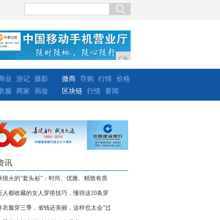
广告
商业
游记
摄影
微商
导购
行情
价格
衣服
商家
画妆
区块链
行情
要闻
资讯
秋很火的“套头衫”：时尚、优雅、精致有质
万人都收藏的女人穿搭技巧，懂得这20条穿
件衣服穿三季，省钱还美丽，这样也太会“过