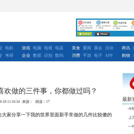
配
电影
游戏
电脑
电视
电器
美食
要闻
展会
活动
商讯
专
考研
企业
数据
识别
数码
消费
手游
电子
APP
购物
喜欢做的三件事，你都做过吗？
最新
9-18 11:16:34
来源：
阅读：17
今
向大家分享一下我的世界里面新手常做的几件比较傻的
上
一