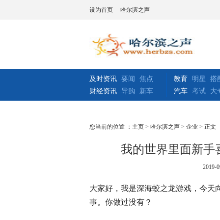
设为首页
哈尔滨之声
及时资讯
要闻
焦点
教育
明星
搭
财经资讯
导购
新车
汽车
考试
大
您当前的位置 ：
主页
>
哈尔滨之声
>
企业
> 正文
我的世界里面新手
2019-0
大家好，我是深海蛟之龙游戏，今天
事。你做过没有？