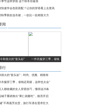
冬季节这样穿搭 这个秋冬你最美
何快速学会色彩搭配？让你的穿搭看上去更高
些秋季新款连衣裙，一款比一款精致大方
要闻
今秋很火的“套头衫”
一件衣服穿三季，省钱
排行
秋很火的“套头衫”：时尚、优雅、精致有
件衣服穿三季，省钱还美丽，这样也太会“
万人都收藏的女人穿搭技巧，懂得这20条
品铺子重磅推出“果仁就酱吃”，能否开启
瓦罐”不再孤芳自赏，旅行车潜在需求壮大