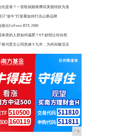
杰伦是谁？一首歌就能将腾讯美股转跌为涨
两只“途牛”打架看如何打击山寨品牌
推出GeForce RTX 2080
湿体质的人群如何减肥？6个妙招让你自然
子推与晋文公同患难十九年，为何却被活活
广告