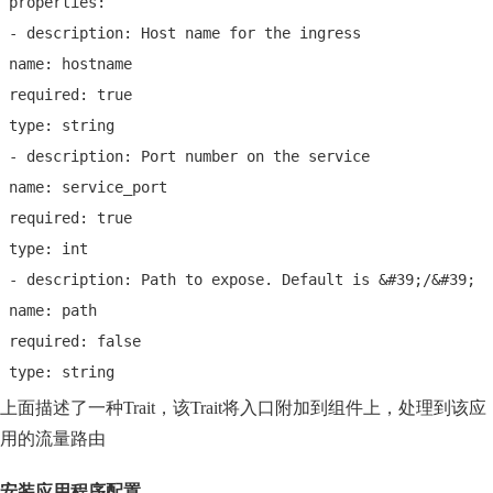
 properties:
 - description: Host name for the ingress
 name: hostname
 required: true
 type: string
 - description: Port number on the service
 name: service_port
 required: true
 type: int
 - description: Path to expose. Default is &#39;/&#39;
 name: path
 required: false
 type: string
上面描述了一种Trait，该Trait将入口附加到组件上，处理到该应
用的流量路由
安装应用程序配置