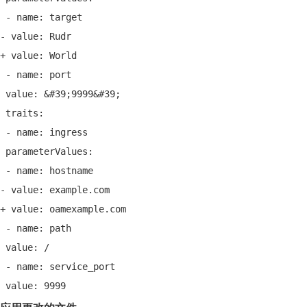
 - name: target
- value: Rudr
+ value: World
 - name: port
 value: &#39;9999&#39;
 traits:
 - name: ingress
 parameterValues:
 - name: hostname
- value: example.com
+ value: oamexample.com
 - name: path
 value: /
 - name: service_port
 value: 9999