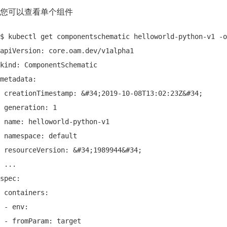
您可以查看单个组件
$ kubectl get componentschematic helloworld-python-v1 -o
apiVersion: core.oam.dev/v1alpha1
kind: ComponentSchematic
metadata:
 creationTimestamp: &#34;2019-10-08T13:02:23Z&#34;
 generation: 1
 name: helloworld-python-v1
 namespace: default
 resourceVersion: &#34;1989944&#34;
 ...
spec:
 containers:
 - env:
 - fromParam: target