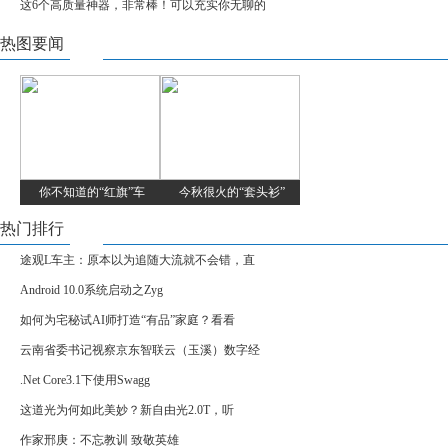
这6个高质量神器，非常棒！可以充实你无聊的
热图要闻
你不知道的“红旗”车
今秋很火的“套头衫”
热门排行
途观L车主：原本以为追随大流就不会错，直
Android 10.0系统启动之Zyg
如何为宅秘试AI师打造“有品”家庭？看看
云南省委书记视察京东智联云（玉溪）数字经
.Net Core3.1下使用Swagg
这道光为何如此美妙？新自由光2.0T，听
作家邢庚：不忘教训 致敬英雄