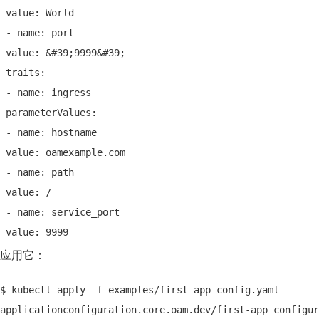
 value: World
 - name: port
 value: &#39;9999&#39;
 traits:
 - name: ingress
 parameterValues:
 - name: hostname
 value: oamexample.com
 - name: path
 value: /
 - name: service_port
 value: 9999
应用它：
$ kubectl apply -f examples/first-app-config.yaml
applicationconfiguration.core.oam.dev/first-app configur