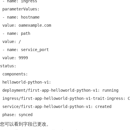
 - name: ingress
 parameterValues:
 - name: hostname
 value: oamexample.com
 - name: path
 value: /
 - name: service_port
 value: 9999
status:
 components:
 helloworld-python-v1:
 deployment/first-app-helloworld-python-v1: running
 ingress/first-app-helloworld-python-v1-trait-ingress: C
 service/first-app-helloworld-python-v1: created
 phase: synced
您可以看到字段已更改。