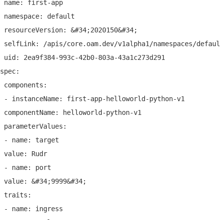
 name: first-app
 namespace: default
 resourceVersion: &#34;2020150&#34;
 selfLink: /apis/core.oam.dev/v1alpha1/namespaces/defaul
 uid: 2ea9f384-993c-42b0-803a-43a1c273d291
spec:
 components:
 - instanceName: first-app-helloworld-python-v1
 componentName: helloworld-python-v1
 parameterValues:
 - name: target
 value: Rudr
 - name: port
 value: &#34;9999&#34;
 traits:
 - name: ingress