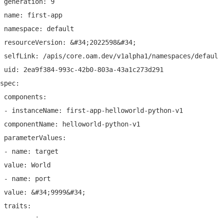
 generation: 9
 name: first-app
 namespace: default
 resourceVersion: &#34;2022598&#34;
 selfLink: /apis/core.oam.dev/v1alpha1/namespaces/defaul
 uid: 2ea9f384-993c-42b0-803a-43a1c273d291
spec:
 components:
 - instanceName: first-app-helloworld-python-v1
 componentName: helloworld-python-v1
 parameterValues:
 - name: target
 value: World
 - name: port
 value: &#34;9999&#34;
 traits: