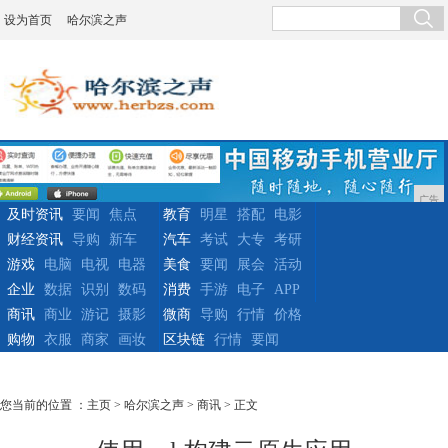
设为首页
哈尔滨之声
广告
及时资讯
要闻
焦点
教育
明星
搭配
电影
财经资讯
导购
新车
汽车
考试
大专
考研
游戏
电脑
电视
电器
美食
要闻
展会
活动
企业
数据
识别
数码
消费
手游
电子
APP
商讯
商业
游记
摄影
微商
导购
行情
价格
购物
衣服
商家
画妆
区块链
行情
要闻
您当前的位置 ：
主页
>
哈尔滨之声
>
商讯
> 正文