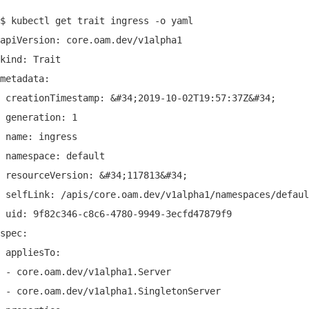
$ kubectl get trait ingress -o yaml
apiVersion: core.oam.dev/v1alpha1
kind: Trait
metadata:
 creationTimestamp: &#34;2019-10-02T19:57:37Z&#34;
 generation: 1
 name: ingress
 namespace: default
 resourceVersion: &#34;117813&#34;
 selfLink: /apis/core.oam.dev/v1alpha1/namespaces/defaul
 uid: 9f82c346-c8c6-4780-9949-3ecfd47879f9
spec:
 appliesTo:
 - core.oam.dev/v1alpha1.Server
 - core.oam.dev/v1alpha1.SingletonServer