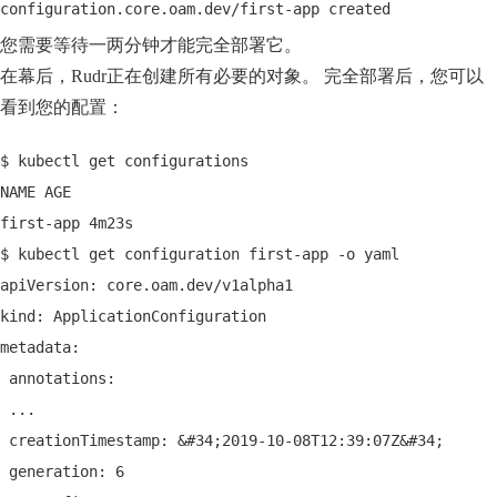
configuration.core.oam.dev/first-app created
您需要等待一两分钟才能完全部署它。
在幕后，Rudr正在创建所有必要的对象。 完全部署后，您可以
看到您的配置：
$ kubectl get configurations
NAME AGE
first-app 4m23s
$ kubectl get configuration first-app -o yaml
apiVersion: core.oam.dev/v1alpha1
kind: ApplicationConfiguration
metadata:
 annotations:
 ...
 creationTimestamp: &#34;2019-10-08T12:39:07Z&#34;
 generation: 6