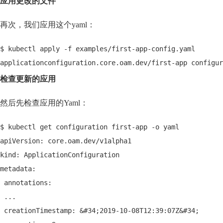
应用更改的文件
再次，我们应用这个yaml：
$ kubectl apply -f examples/first-app-config.yaml
applicationconfiguration.core.oam.dev/first-app configur
检查更新的应用
然后先检查应用的Yaml：
$ kubectl get configuration first-app -o yaml
apiVersion: core.oam.dev/v1alpha1
kind: ApplicationConfiguration
metadata:
 annotations:
 ...
 creationTimestamp: &#34;2019-10-08T12:39:07Z&#34;