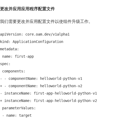
更改并应用应用程序配置文件
我们需要更改并应用配置文件以使组件升级工作。
apiVersion: core.oam.dev/v1alpha1
kind: ApplicationConfiguration
metadata:
 name: first-app
spec:
 components:
- - componentName: helloworld-python-v1
+ - componentName: helloworld-python-v2
- instanceName: first-app-helloworld-python-v1
+ instanceName: first-app-helloworld-python-v2
 parameterValues:
 - name: target