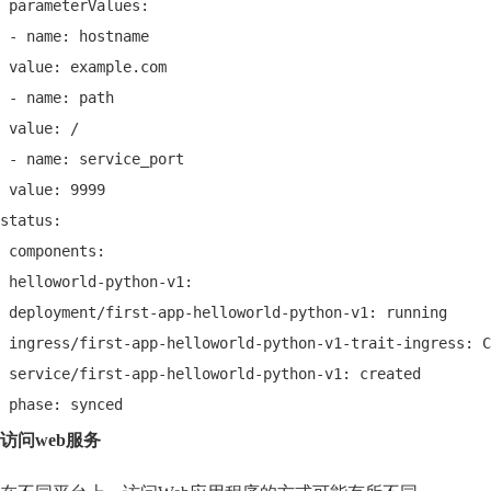
 parameterValues:
 - name: hostname
 value: example.com
 - name: path
 value: /
 - name: service_port
 value: 9999
status:
 components:
 helloworld-python-v1:
 deployment/first-app-helloworld-python-v1: running
 ingress/first-app-helloworld-python-v1-trait-ingress: C
 service/first-app-helloworld-python-v1: created
 phase: synced
访问web服务