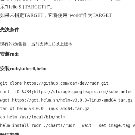
示”Hello $ {TARGET}!”。
如果未指定TARGET，它将使用”world”作为TARGET
先决条件
现有的k8s集群，当前支持1.15以上版本
安装rudr
安装rudr,kubectl,helm
git clone https://github.com/oam-dev/rudr.git
curl -LO &#34;https://storage.googleapis.com/kubernetes-
wget https://get.helm.sh/helm-v3.0.0-linux-amd64.tar.gz
tar xf helm-v3.0.0-linux-amd64.tar.gz
cp helm /usr/local/bin/helm
helm install rudr ./charts/rudr --wait --set image.tag=v