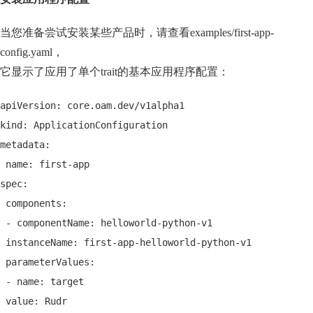
当您准备尝试安装某些产品时，请查看examples/first-app-
config.yaml，
它显示了应用了单个trait的基本应用程序配置：
apiVersion: core.oam.dev/v1alpha1
kind: ApplicationConfiguration
metadata:
 name: first-app
spec:
 components:
 - componentName: helloworld-python-v1
 instanceName: first-app-helloworld-python-v1
 parameterValues:
 - name: target
 value: Rudr