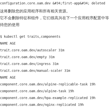
configuration.core.oam.dev &#34;first-app&#34; deleted
这将删除您的应用程序和所有相关资源。
它不会删除特征和组件，它们很高兴在下一个应用程序配置中等
待您的使用
$ kubectl get traits,components
NAME AGE
trait.core.oam.dev/autoscaler 31m
trait.core.oam.dev/empty 31m
trait.core.oam.dev/ingress 31m
trait.core.oam.dev/manual-scaler 31m
NAME AGE
component.core.oam.dev/alpine-replicable-task 19h
component.core.oam.dev/alpine-task 19h
component.core.oam.dev/hpa-example-replicated 19h
component.core.oam.dev/nginx-replicated 19h