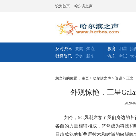
设为首页
哈尔滨之声
及时资讯
要闻
焦点
教育
明星
搭
财经资讯
导购
新车
汽车
考试
大
您当前的位置 ：
主页
>
哈尔滨之声
>
资讯
> 正文
外观惊艳，三星Galax
2020-09
如今，5G风潮席卷了我们身边的
各自的力量相辅相成，俨然成为科技和
日趋成熟的折叠屏技术和时尚的敏锐嗅