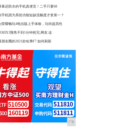
k屏幕还防水的手机真便宜！二手只要68
加手机因为系统功能短缺流畅度才拿第一？
为荣耀畅玩4电信版上手体验，玩转超高性
米MIX3预售不到1分钟抢完,网友:这
爆朋友圈的2021款哈弗F7 如何刷新
广告