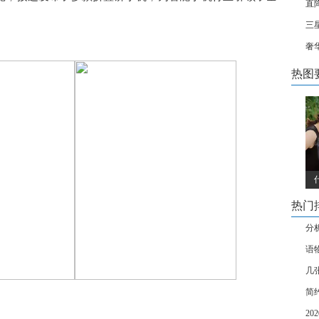
直降
三
奢
热图
热门
分析
语
几
简约
20