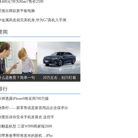
400元!华为Mate7售价2599
星推出两款新平板电脑
华金属风造就完美机身,华为G7真机入手测
要闻
什么是教育？简单一句
20万左右，别只盯着
排行
师透露iPhone9将采用700万摄
物青柠——新零售或是家居用品企业谋求出
张图告诉你安卓手机发展史 这些手
翻盖机型 三星W999商家报2699
20苹果春季即将发布的新机，iPho