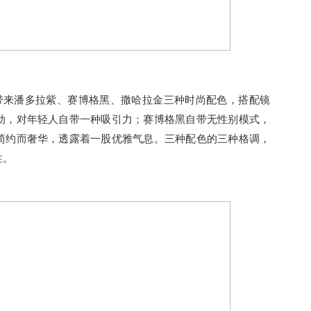
Flip带来潘多拉紫、赛博格黑、撒哈拉金三种时尚配色，搭配镜
动，对年轻人自带一种吸引力；赛博格黑自带无性别模式，
简约而奢华，透露着一股优雅气息。三种配色的三种格调，
性。