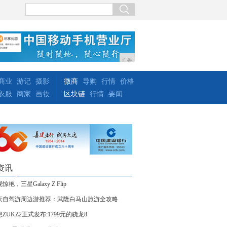
广告
商业
游记
摄影
微商
导购
行情
价格
衣服
商家
画妆
区块链
行情
要闻
资讯
惊艳，三星Galaxy Z Flip
庆自驾游周边游推荐：武隆白马山旅游全攻略
ZUKZ2正式发布:1799元的骁龙8