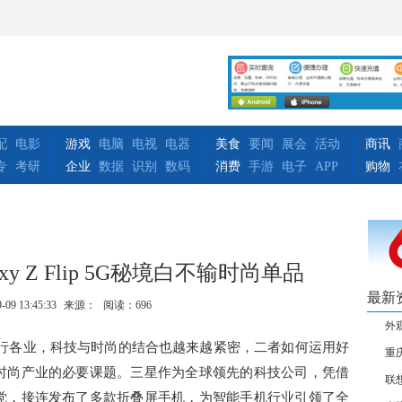
配
电影
游戏
电脑
电视
电器
美食
要闻
展会
活动
商讯
专
考研
企业
数据
识别
数码
消费
手游
电子
APP
购物
y Z Flip 5G秘境白不输时尚单品
最新
-09 13:45:33
来源：
阅读：696
外观
各行各业，科技与时尚的结合也越来越紧密，二者如何运用好
重
时尚产业的必要课题。三星作为全球领先的科技公司，凭借
联想
觉，接连发布了多款折叠屏手机，为智能手机行业引领了全