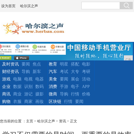
设为首页
哈尔滨之声
广告
及时资讯
要闻
焦点
教育
明星
搭配
电影
财经资讯
导购
新车
汽车
考试
大专
考研
游戏
电脑
电视
电器
美食
要闻
展会
活动
企业
数据
识别
数码
消费
手游
电子
APP
商讯
商业
游记
摄影
微商
导购
行情
价格
购物
衣服
商家
画妆
区块链
行情
要闻
您当前的位置 ：
主页
>
哈尔滨之声
>
资讯
> 正文