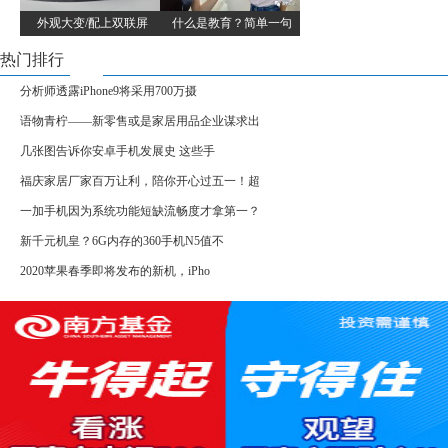
外观大变/配上双联屏
什么是教育？简单一句
热门排行
分析师透露iPhone9将采用700万摄
语物青柠——新零售或是家居用品企业谋求出
几张图告诉你安卓手机发展史 这些手
福庆家居厂家百万让利，陪你开心过五一！超
一加手机因为系统功能短缺流畅度才拿第一？
新千元机皇？6G内存的360手机N5值不
2020苹果春季即将发布的新机，iPho