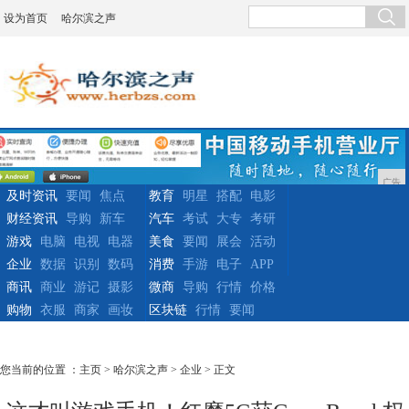
设为首页
哈尔滨之声
广告
及时资讯
要闻
焦点
教育
明星
搭配
电影
财经资讯
导购
新车
汽车
考试
大专
考研
游戏
电脑
电视
电器
美食
要闻
展会
活动
企业
数据
识别
数码
消费
手游
电子
APP
商讯
商业
游记
摄影
微商
导购
行情
价格
购物
衣服
商家
画妆
区块链
行情
要闻
您当前的位置 ：
主页
>
哈尔滨之声
>
企业
> 正文