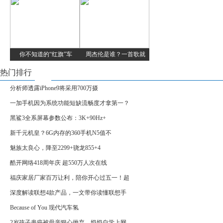
你不知道的“红旗”车
周杰伦是谁？一首歌就
热门排行
分析师透露iPhone9将采用700万摄
一加手机因为系统功能短缺流畅度才拿第一？
黑鲨3全系屏幕参数公布：3K+90Hz+
新千元机皇？6G内存的360手机N5值不
魅族太良心，降至2299+骁龙855+4
酷开网络418周年庆 超550万人次在线
福庆家居厂家百万让利，陪你开心过五一！超
深度解读联想4款产品，一文带你读懂联想手
Because of You 现代汽车氢
2岁孩子患癌被母亲狠心抛弃，奶奶自学上网