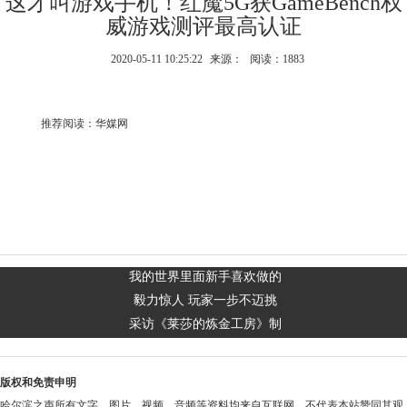
这才叫游戏手机！红魔5G获GameBench权
威游戏测评最高认证
2020-05-11 10:25:22
来源：
阅读：1883
推荐阅读：
华媒网
我的世界里面新手喜欢做的
毅力惊人 玩家一步不迈挑
采访《莱莎的炼金工房》制
版权和免责申明
哈尔滨之声所有文字、图片、视频、音频等资料均来自互联网，不代表本站赞同其观