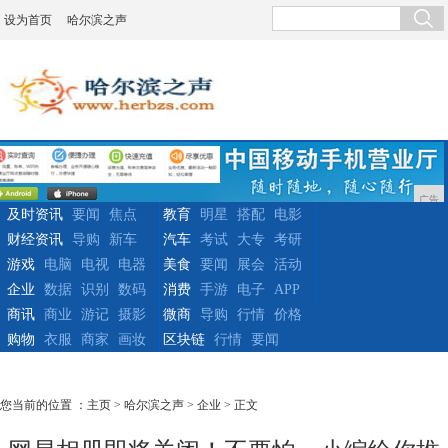
设为首页
哈尔滨之声
广告
及时资讯
要闻
焦点
教育
明星
搭配
电影
财经资讯
导购
新车
汽车
考试
大专
考研
游戏
电脑
电视
电器
美食
要闻
展会
活动
企业
数据
识别
数码
消费
手游
电子
APP
商讯
商业
游记
摄影
微商
导购
行情
价格
购物
衣服
商家
画妆
区块链
行情
要闻
您当前的位置 ：
主页
>
哈尔滨之声
>
企业
> 正文