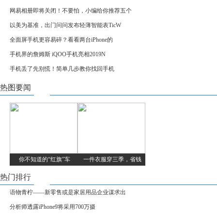
网易相册即将关闭！不要怕，小编给你推荐五个
以美为基准，出门问问发布轻薄智能表TicW
全面屏手机更容易碎？看看两台iPhone的
手机界的詹姆斯 iQOO手机亮相2019N
手机丢了先别慌！简单几步教你找回手机
热图要闻
你不知道的“红旗”车
一件衣服穿三季，省钱
热门排行
语物青柠——新零售或是家居用品企业谋求出
分析师透露iPhone9将采用700万摄