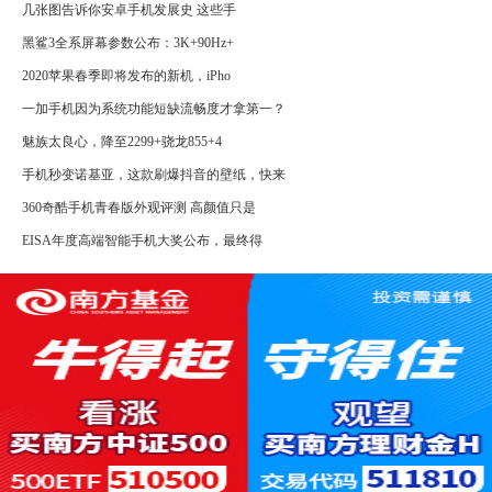
几张图告诉你安卓手机发展史 这些手
黑鲨3全系屏幕参数公布：3K+90Hz+
2020苹果春季即将发布的新机，iPho
一加手机因为系统功能短缺流畅度才拿第一？
魅族太良心，降至2299+骁龙855+4
手机秒变诺基亚，这款刷爆抖音的壁纸，快来
360奇酷手机青春版外观评测 高颜值只是
EISA年度高端智能手机大奖公布，最终得