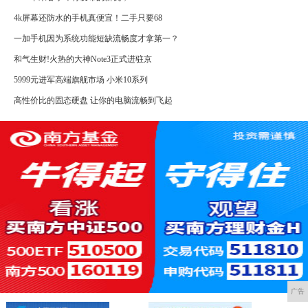
4k屏幕还防水的手机真便宜！二手只要68
一加手机因为系统功能短缺流畅度才拿第一？
和气生财!火热的大神Note3正式进驻京
5999元进军高端旗舰市场 小米10系列
高性价比的固态硬盘 让你的电脑流畅到飞起
广告