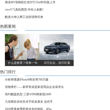
骁龙801智能机红色HTCOne时尚版上市
vivoY71真机图赏:年轻人标配!
酷派大神入网工信部强势归来
热图要闻
什么是教育？简单一句
20万左右，别只盯着
热门排行
分析师透露iPhone9将采用700万摄
语物青柠——新零售或是家居用品企业谋求出
简约翻盖机型 三星W999商家报2699
几张图告诉你安卓手机发展史 这些手
2020苹果春季即将发布的新机，iPho