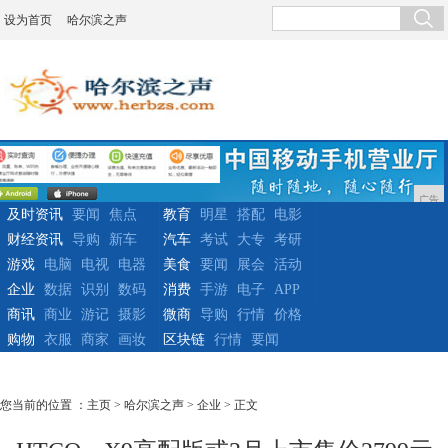
设为首页
哈尔滨之声
广告
及时资讯
要闻
焦点
教育
明星
搭配
电影
财经资讯
导购
新车
汽车
考试
大专
考研
游戏
电脑
电视
电器
美食
要闻
展会
活动
企业
数据
识别
数码
消费
手游
电子
APP
商讯
商业
游记
摄影
微商
导购
行情
价格
购物
衣服
商家
画妆
区块链
行情
要闻
您当前的位置 ：
主页
>
哈尔滨之声
>
企业
> 正文