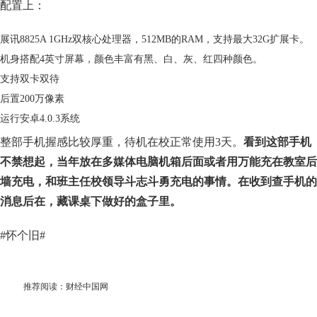
配置上：
展讯8825A 1GHz双核心处理器，512MB的RAM，支持最大32G扩展卡。
机身搭配4英寸屏幕，颜色丰富有黑、白、灰、红四种颜色。
支持双卡双待
后置200万像素
运行安卓4.0.3系统
整部手机握感比较厚重，待机在校正常使用3天。
看到这部手机
不禁想起，当年放在多媒体电脑机箱后面或者用万能充在教室后
墙充电，和班主任校领导斗志斗勇充电的事情。在收到查手机的
消息后在，藏课桌下做好的盒子里。
#怀个旧#
推荐阅读：
财经中国网