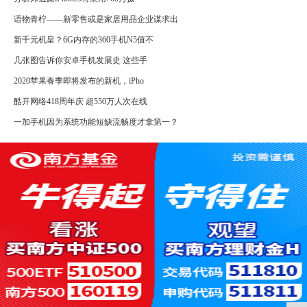
语物青柠——新零售或是家居用品企业谋求出
新千元机皇？6G内存的360手机N5值不
几张图告诉你安卓手机发展史 这些手
2020苹果春季即将发布的新机，iPho
酷开网络418周年庆 超550万人次在线
一加手机因为系统功能短缺流畅度才拿第一？