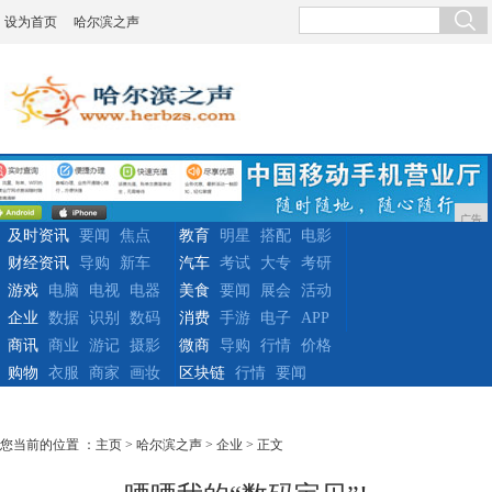
设为首页
哈尔滨之声
广告
及时资讯
要闻
焦点
教育
明星
搭配
电影
财经资讯
导购
新车
汽车
考试
大专
考研
游戏
电脑
电视
电器
美食
要闻
展会
活动
企业
数据
识别
数码
消费
手游
电子
APP
商讯
商业
游记
摄影
微商
导购
行情
价格
购物
衣服
商家
画妆
区块链
行情
要闻
您当前的位置 ：
主页
>
哈尔滨之声
>
企业
> 正文