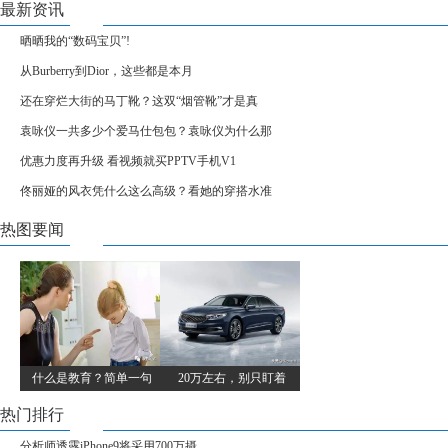
最新资讯
晒晒我的“数码宝贝”!
从Burberry到Dior，这些都是本月
还在穿烂大街的马丁靴？这双“烟管靴”才是真
袁咏仪一共多少个爱马仕包包？袁咏仪为什么那
优惠力度再升级 看视频就买PPTV手机V1
佟丽娅的风衣凭什么这么高级？看她的穿搭水准
热图要闻
什么是教育？简单一句
20万左右，别只盯着
热门排行
分析师透露iPhone9将采用700万摄